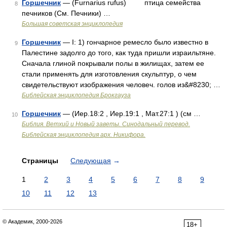
Горшечник
— (Furnarius rufus) птица семейства
8
печников (См. Печники) …
Большая советская энциклопедия
Горшечник
— I: 1) гончарное ремесло было известно в
9
Палестине задолго до того, как туда пришли израильтяне.
Сначала глиной покрывали полы в жилищах, затем ее
стали применять для изготовления скульптур, о чем
свидетельствуют изображения человеч. голов из&#8230; …
Библейская энциклопедия Брокгауза
Горшечник
— (Иер.18:2 , Иер.19:1 , Мат.27:1 ) (см …
10
Библия. Ветхий и Новый заветы. Синодальный перевод.
Библейская энциклопедия арх. Никифора.
Страницы
Следующая
→
1
2
3
4
5
6
7
8
9
10
11
12
13
© Академик, 2000-2026
18+